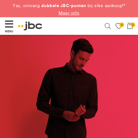
dubbele JBC-punten
Yay, ontvang
bij elke aankoop!*
Meer info
0
0
eken
Search
MENU