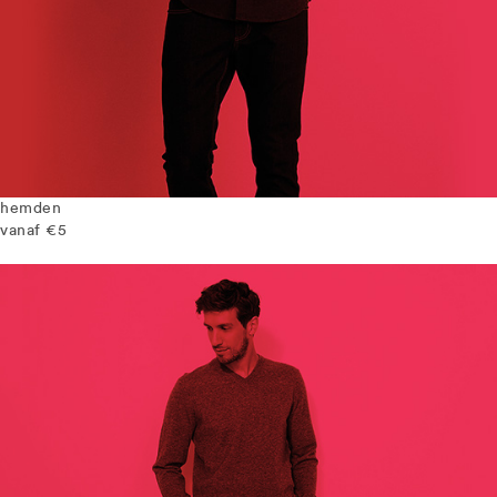
hemden
vanaf €5