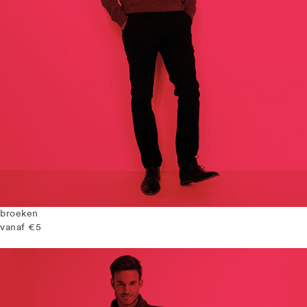
broeken
vanaf €5