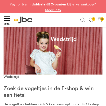
dubbele JBC-punten
Yay, ontvang
bij elke aankoop!*
Meer info
0
0
eken
Search
MENU
Wedstrijd
Zoek de vogeltjes in de E-shop & win
een fiets!
De vogeltjes hebben zich 5 keer verstopt in de JBC E-shop.