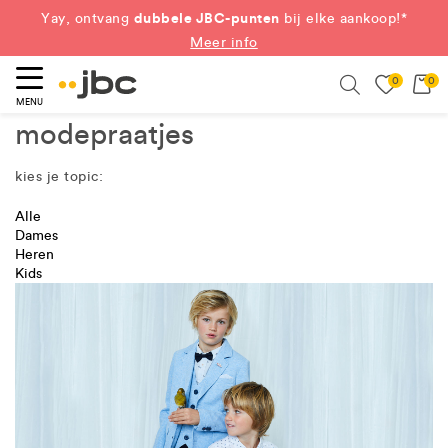
RONDE PRIJZEN
vanaf €5, €10, €15...
Shop nu
dubbele JBC-punten
Yay, ontvang
bij elke aankoop!*
0
0
eken
Search
Meer info
MENU
modepraatjes
kies je topic:
Alle
Dames
Heren
Kids