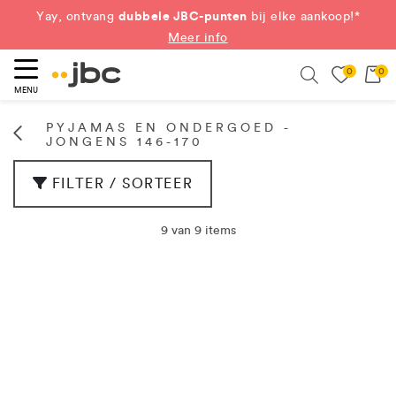
dubbele JBC-punten
Yay, ontvang
bij elke aankoop!*
Meer info
0
0
eken
Search
MENU
PYJAMAS EN ONDERGOED -
JONGENS 146-170
FILTER / SORTEER
9 van 9 items