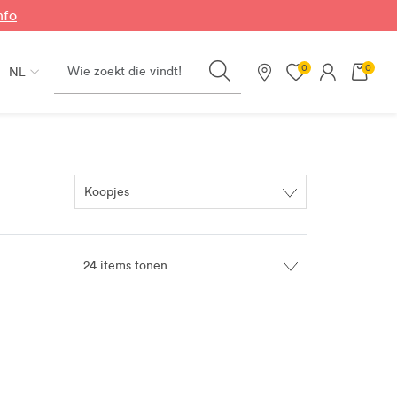
nfo
Search
0
0
NL
Onze winkels