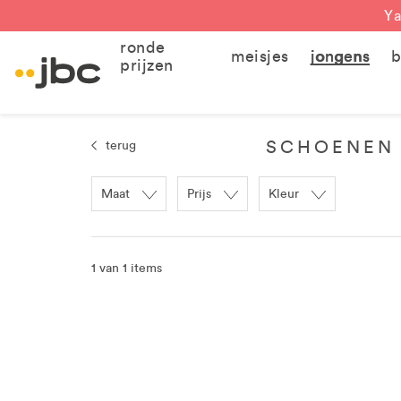
Ya
ronde
meisjes
jongens
b
prijzen
SCHOENEN 
terug
Maat
Prijs
Kleur
1 van 1 items