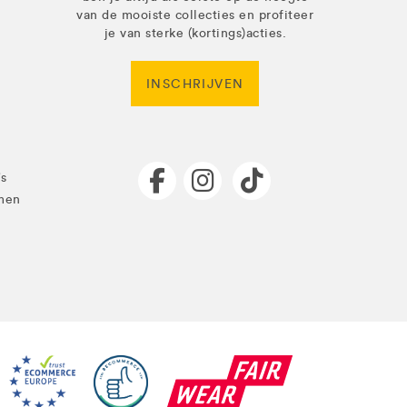
van de mooiste collecties en profiteer
je van sterke (kortings)acties.
INSCHRIJVEN
's
men