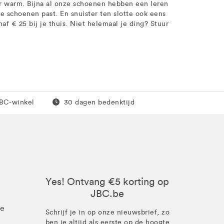
ker warm. Bijna al onze schoenen hebben een leren
we schoenen past. En snuister ten slotte ook eens
f € 25 bij je thuis. Niet helemaal je ding? Stuur
0 euro
Gratis retour
JBC-winkel
30 dagen bedenktijd
Yes! Ontvang €5 korting op
JBC.be
ze
Schrijf je in op onze nieuwsbrief, zo
ben je altijd als eerste op de hoogte