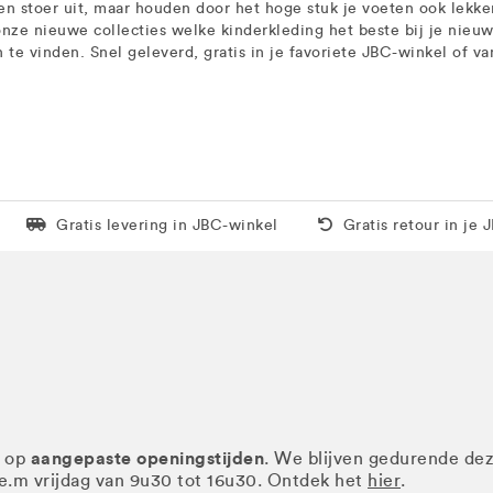
lleen stoer uit, maar houden door het hoge stuk je voeten ook lek
onze nieuwe collecties welke kinderkleding het beste bij je nieu
 vinden. Snel geleverd, gratis in je favoriete JBC-winkel of vana
Levering in 1 pakket
Gratis thuis vanaf 5
Gratis levering in JBC-winkel
Gratis retour in je 
aangepaste openingstijden
r op
. We blijven gedurende de
.e.m vrijdag van 9u30 tot 16u30. Ontdek het
hier
.