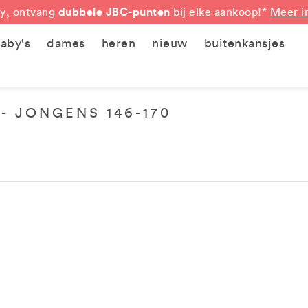
dubbele JBC-punten
y, ontvang
bij elke aankoop!*
Meer i
aby's
dames
heren
nieuw
buitenkansjes
- JONGENS 146-170