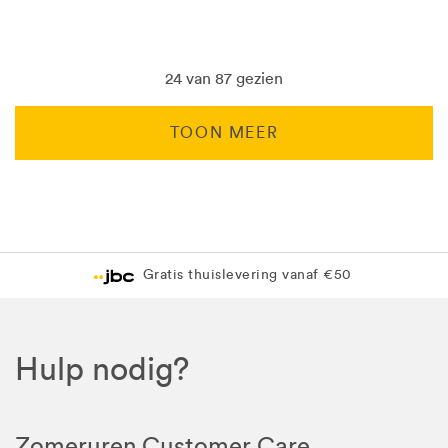
24 van 87 gezien
TOON MEER
Levering in 1 pakket
Gratis levering in JBC-winkel
Hulp nodig?
Zomeruren Customer Care