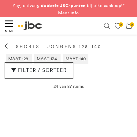
dubbele JBC-punten
Yay, ontvang
bij elke aankoop!*
Meer info
0
0
eken
Search
MENU
SHORTS - JONGENS 128-140
MAAT 128
MAAT 134
MAAT 140
FILTER / SORTEER
24 van 87 items