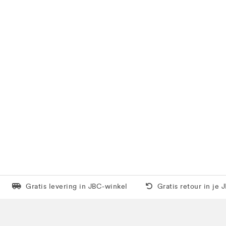
Levering in 1 pakket
Gratis thuis vanaf 5
Gratis levering in JBC-winkel
Gratis retour in je 