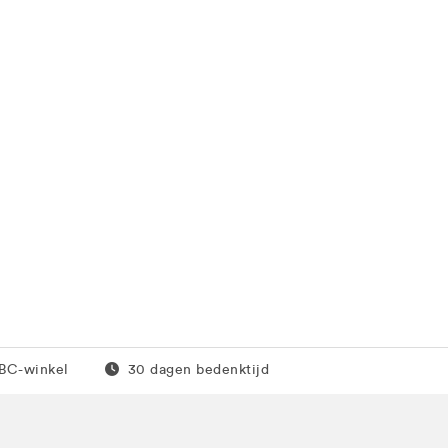
0 euro
Gratis retour
JBC-winkel
30 dagen bedenktijd