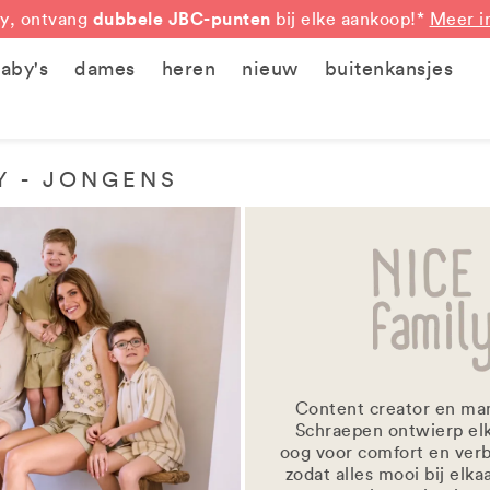
dubbele JBC-punten
y, ontvang
bij elke aankoop!*
Meer i
aby's
dames
heren
nieuw
buitenkansjes
Y - JONGENS
Content creator en ma
Schraepen ontwierp el
oog voor comfort en ver
zodat alles mooi bij elka