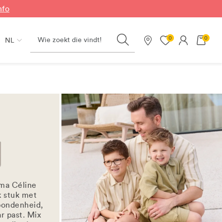
nfo
Search
0
0
NL
Onze winkels
ma Céline
k stuk met
bondenheid,
ar past. Mix