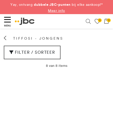
dubbele JBC-punten
Yay, ontvang
bij elke aankoop!*
Meer info
0
0
eken
Search
MENU
TIFFOSI - JONGENS
FILTER / SORTEER
8 van 8 items