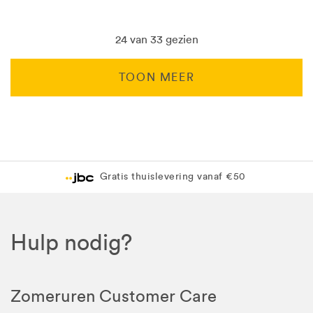
24 van 33 gezien
TOON MEER
Levering in 1 pakket
Gratis levering in JBC-winkel
Hulp nodig?
Zomeruren Customer Care