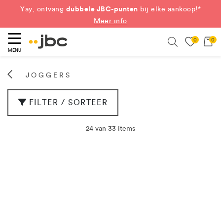
dubbele JBC-punten
Yay, ontvang
bij elke aankoop!*
Meer info
0
0
eken
Search
MENU
JOGGERS
FILTER / SORTEER
24 van 33 items