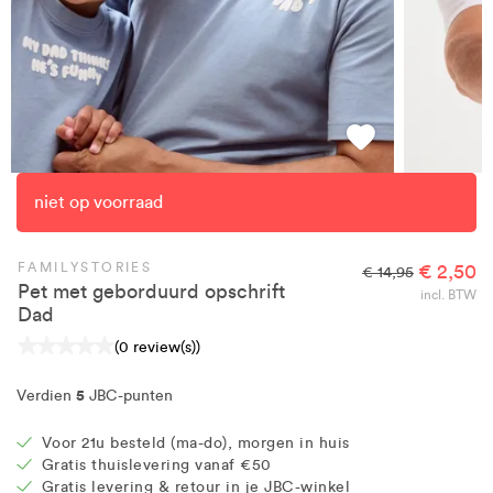
niet op voorraad
FAMILYSTORIES
€ 2,50
€ 14,95
Pet met geborduurd opschrift
incl. BTW
Dad
(0 review(s))
5
Verdien
JBC-punten
Voor 21u besteld (ma-do), morgen in huis
Gratis thuislevering vanaf €50
Gratis levering & retour in je JBC-winkel