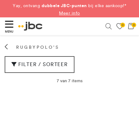
dubbele JBC-punten
Yay, ontvang
bij elke aankoop!*
Meer info
0
0
eken
Search
MENU
RUGBYPOLO'S
FILTER / SORTEER
7 van 7 items