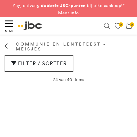
dubbele JBC-punten
Yay, ontvang
bij elke aankoop!*
Meer info
0
0
eken
Search
MENU
COMMUNIE EN LENTEFEEST -
MEISJES
FILTER / SORTEER
24 van 40 items