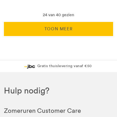
24 van 40 gezien
TOON MEER
Levering in 1 pakket
Gratis levering in JBC-winkel
Hulp nodig?
Zomeruren Customer Care