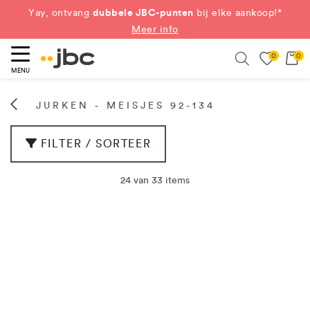
dubbele JBC-punten
Yay, ontvang
bij elke aankoop!*
Meer info
0
0
eken
Search
MENU
JURKEN - MEISJES 92-134
FILTER / SORTEER
24 van 33 items