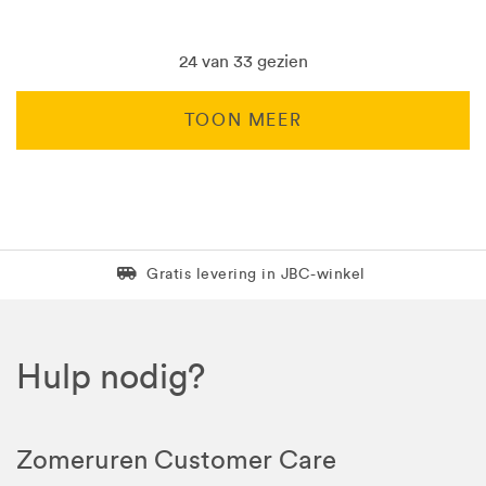
24 van 33 gezien
TOON MEER
Levering in 1 pakket
Gratis levering in JBC-winkel
Hulp nodig?
Zomeruren Customer Care