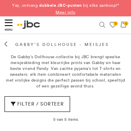
dubbele JBC-punten
Yay, ontvang
bij elke aankoop!*
Meer info
0
0
eken
Search
MENU
GABBY'S DOLLHOUSE - MEISJES
De Gabby’s Dollhouse-collectie bij JBC brengt speelse
meisjeskleding met kleurrijke prints van Gabby en haar
beste vriend Pandy. Van zachte pyjama’s tot T-shirts en
sweaters: elk item combineert comfortabele materialen
met vrolijke designs die perfect passen bij school, speeltijd
of een gezellige avond thuis.
FILTER / SORTEER
5 van 5 items