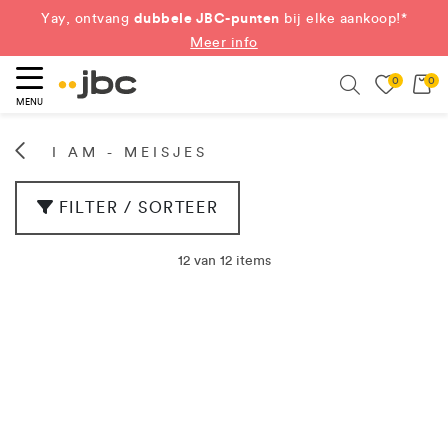
dubbele JBC-punten
Yay, ontvang
bij elke aankoop!*
Meer info
0
0
eken
Search
MENU
I AM - MEISJES
FILTER / SORTEER
12 van 12 items