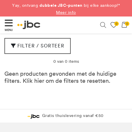
dubbele JBC-punten
Yay, ontvang
bij elke aankoop!*
Meer info
0
0
eken
Search
MENU
FILTER / SORTEER
0 van 0 items
Geen producten gevonden met de huidige
filters. Klik
hier
om de filters te resetten.
Gratis thuislevering vanaf €50