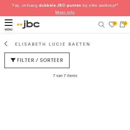
dubbele JBC-punten
Yay, ontvang
bij elke aankoop!*
Meer info
0
0
eken
Search
MENU
ELISABETH LUCIE BAETEN
FILTER / SORTEER
7 van 7 items