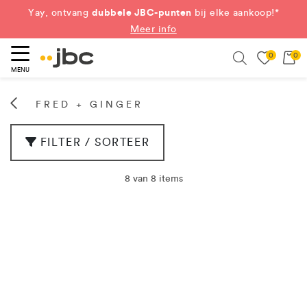
dubbele JBC-punten
Yay, ontvang
bij elke aankoop!*
Meer info
0
0
eken
Search
MENU
FRED + GINGER
FILTER / SORTEER
8 van 8 items