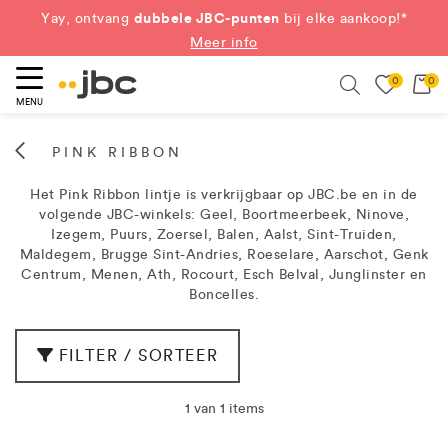
dubbele JBC-punten
Yay, ontvang
bij elke aankoop!*
Meer info
0
0
eken
Search
MENU
PINK RIBBON
Het Pink Ribbon lintje is verkrijgbaar op JBC.be en in de
volgende JBC-winkels: Geel, Boortmeerbeek, Ninove,
Izegem, Puurs, Zoersel, Balen, Aalst, Sint-Truiden,
Maldegem, Brugge Sint-Andries, Roeselare, Aarschot, Genk
Centrum, Menen, Ath, Rocourt, Esch Belval, Junglinster en
Boncelles.
FILTER / SORTEER
1 van 1 items