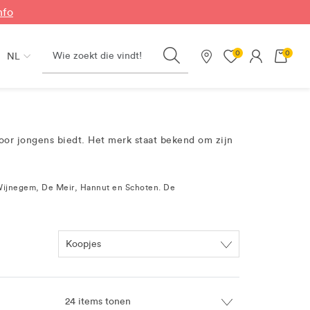
nfo
Search
0
0
NL
Onze winkels
oor jongens biedt. Het merk staat bekend om zijn
 Wijnegem, De Meir, Hannut en Schoten. De