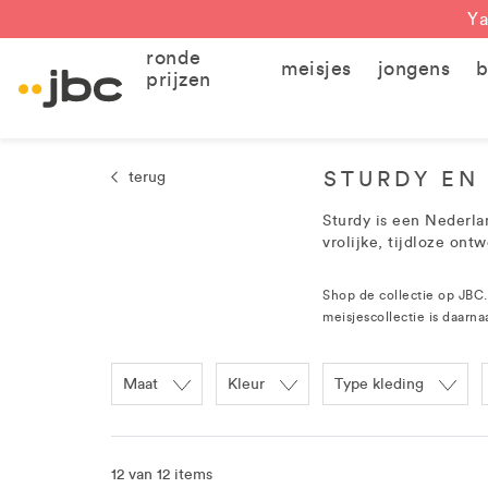
Ya
ronde
meisjes
jongens
b
prijzen
STURDY EN
terug
Sturdy is een Nederla
vrolijke, tijdloze ont
Shop de collectie op JBC
meisjescollectie is daarna
Maat
Kleur
Type kleding
12 van 12 items