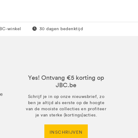
0 euro
Gratis retour
JBC-winkel
30 dagen bedenktijd
Yes! Ontvang €5 korting op
JBC.be
ze
Schrijf je in op onze nieuwsbrief, zo
ben je altijd als eerste op de hoogte
van de mooiste collecties en profiteer
je van sterke (kortings)acties.
INSCHRIJVEN