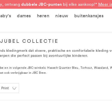
dubbele JBC-punten
y, ontvang
bij elke aankoop!*
Meer i
aby's
dames
heren
nieuw
buitenkansjes
 JUBEL COLLECTIE
nds kledingmerk dat stoere, praktische en comfortabele kleding v
werpen die perfect passen bij avontuurlijke kinderen.
.be en in volgende JBC-winkels: Hasselt Quartier Bleu, Torhout, Waasland,
ast ook verkrijgbaar in JBC Bree.
Print