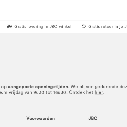
Levering in 1 pakket
Gratis thuis vanaf 5
Gratis levering in JBC-winkel
Gratis retour in je 
aangepaste openingstijden
r op
. We blijven gedurende de
.e.m vrijdag van 9u30 tot 16u30. Ontdek het
hier
.
Voorwaarden
JBC