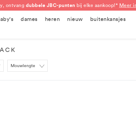
dubbele JBC-punten
y, ontvang
bij elke aankoop!*
Meer i
aby's
dames
heren
nieuw
buitenkansjes
PACK
Mouwlengte