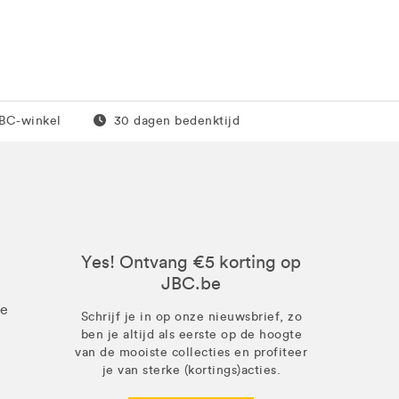
0 euro
Gratis retour
JBC-winkel
30 dagen bedenktijd
Yes! Ontvang €5 korting op
JBC.be
ze
Schrijf je in op onze nieuwsbrief, zo
ben je altijd als eerste op de hoogte
van de mooiste collecties en profiteer
je van sterke (kortings)acties.