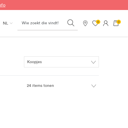
nfo
Search
0
0
NL
Onze winkels