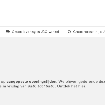
Levering in 1 pakket
Gratis thuis vanaf 5
Gratis levering in JBC-winkel
Gratis retour in je 
aangepaste openingstijden
r op
. We blijven gedurende de
.e.m vrijdag van 9u30 tot 16u30. Ontdek het
hier
.