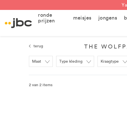
Ya
ronde
meisjes
jongens
b
prijzen
THE WOLF
terug
Maat
Type kleding
Kraagtype
2 van 2 items