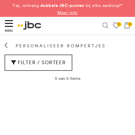
dubbele JBC-punten
Yay, ontvang
bij elke aankoop!*
Meer info
0
0
eken
Search
MENU
PERSONALISEER ROMPERTJES
FILTER / SORTEER
5 van 5 items