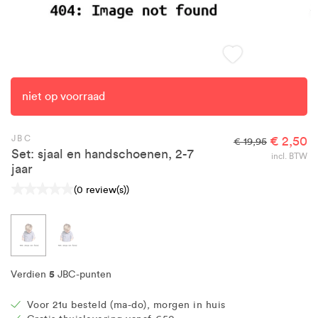
niet op voorraad
JBC
€ 2,50
€ 19,95
Set: sjaal en handschoenen, 2-7
incl. BTW
jaar
(0 review(s))
5
Verdien
JBC-punten
Voor 21u besteld (ma-do), morgen in huis