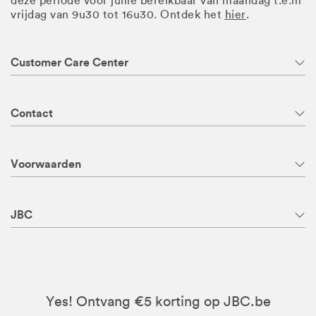
deze periode voor jullie bereikbaar van maandag t.e.m
vrijdag van 9u30 tot 16u30. Ontdek het
hier
.
Customer Care Center
Contact
Voorwaarden
JBC
Yes! Ontvang €5 korting op JBC.be