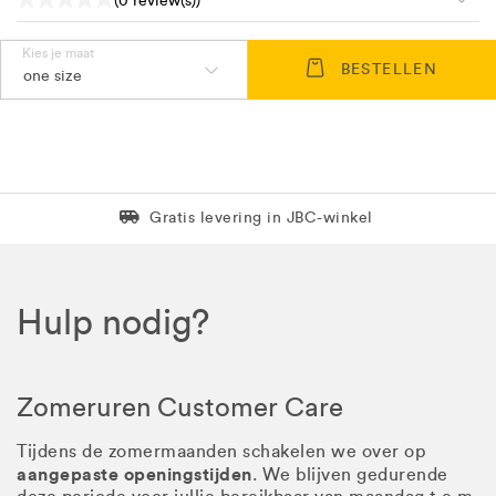
(0 review(s))
Kies je maat
BESTELLEN
one size
Levering in 1 pakket
Gratis levering in JBC-winkel
Hulp nodig?
Zomeruren Customer Care
Tijdens de zomermaanden schakelen we over op
aangepaste openingstijden
. We blijven gedurende