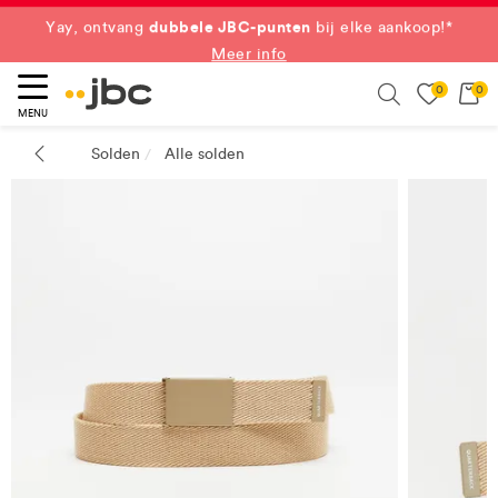
Shop nu
dubbele JBC-punten
Yay, ontvang
bij elke aankoop!*
Meer info
0
0
eken
Search
MENU
Solden
Alle solden
/