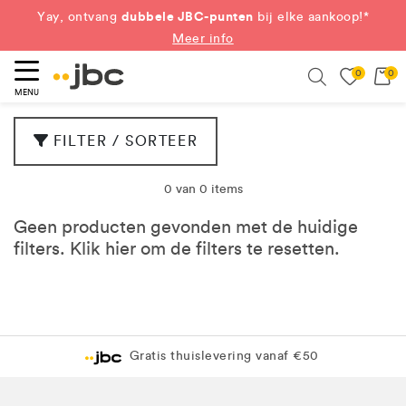
dubbele JBC-punten
Yay, ontvang
bij elke aankoop!*
Meer info
0
0
eken
Search
MENU
FILTER / SORTEER
0 van 0 items
Geen producten gevonden met de huidige
filters. Klik
hier
om de filters te resetten.
Gratis thuislevering vanaf €50