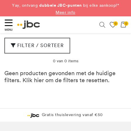
dubbele JBC-punten
Yay, ontvang
bij elke aankoop!*
Meer info
0
0
eken
Search
MENU
FILTER / SORTEER
0 van 0 items
Geen producten gevonden met de huidige
filters. Klik
hier
om de filters te resetten.
Gratis thuislevering vanaf €50