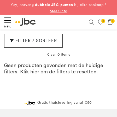
dubbele JBC-punten
Yay, ontvang
bij elke aankoop!*
Meer info
0
0
eken
Search
MENU
FILTER / SORTEER
0 van 0 items
Geen producten gevonden met de huidige
filters. Klik
hier
om de filters te resetten.
Gratis thuislevering vanaf €50