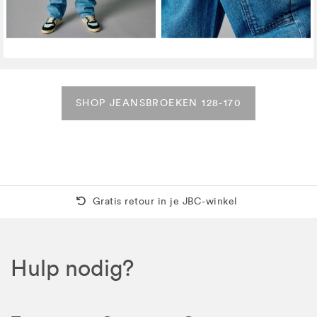
SHOP JEANSBROEKEN 128-170
Gratis retour
30 dagen bedenktijd
Hulp nodig?