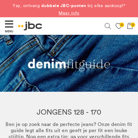
dubbele JBC-punten
Yay, ontvang
bij elke aankoop!*
Meer info
0
0
eken
Search
MENU
JONGENS 128 - 170
Ben je op zoek naar de perfecte jeans? Onze denim fit
guide legt alle fits uit en geeft je per fit een leuke
stijltip. Nog een extra tip: ga voor verschillende fits