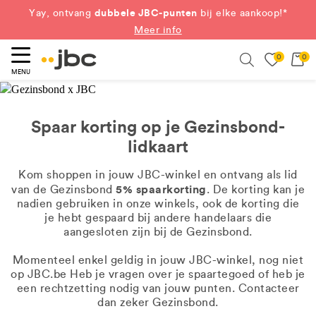
dubbele JBC-punten
Yay, ontvang
bij elke aankoop!*
Meer info
0
0
eken
Search
MENU
Spaar korting op je Gezinsbond-
lidkaart
Kom shoppen in jouw JBC-winkel en ontvang als lid
5% spaarkorting
van de Gezinsbond
. De korting kan je
nadien gebruiken in onze winkels, ook de korting die
je hebt gespaard bij andere handelaars die
aangesloten zijn bij de Gezinsbond.
Momenteel enkel geldig in jouw JBC-winkel, nog niet
op JBC.be Heb je vragen over je spaartegoed of heb je
een rechtzetting nodig van jouw punten. Contacteer
dan zeker Gezinsbond.