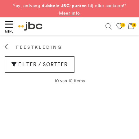
dubbele JBC-punten
Yay, ontvang
bij elke aankoop!*
Meer info
0
0
eken
Search
MENU
FEESTKLEDING
FILTER / SORTEER
10 van 10 items