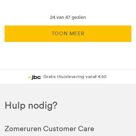
24 van 47 gezien
TOON MEER
Levering in 1 pakket
Gratis levering in JBC-winkel
Hulp nodig?
Zomeruren Customer Care