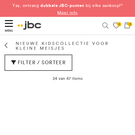
dubbele JBC-punten
Yay, ontvang
bij elke aankoop!*
Meer info
0
0
eken
Search
MENU
NIEUWE KIDSCOLLECTIE VOOR
KLEINE MEISJES
FILTER / SORTEER
24 van 47 items