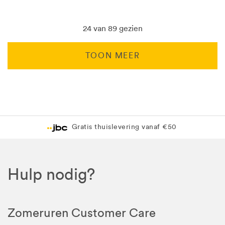
24 van 89 gezien
TOON MEER
Levering in 1 pakket
Gratis levering in JBC-winkel
Hulp nodig?
Zomeruren Customer Care