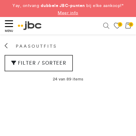
dubbele JBC-punten
Yay, ontvang
bij elke aankoop!*
Meer info
0
0
eken
Search
MENU
PAASOUTFITS
FILTER / SORTEER
24 van 89 items