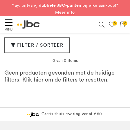
dubbele JBC-punten
Yay, ontvang
bij elke aankoop!*
Meer info
0
0
eken
Search
MENU
FILTER / SORTEER
0 van 0 items
Geen producten gevonden met de huidige
filters. Klik
hier
om de filters te resetten.
Gratis thuislevering vanaf €50