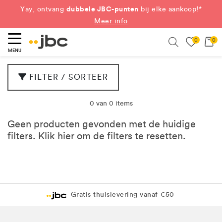
dubbele JBC-punten
Yay, ontvang
bij elke aankoop!*
Meer info
0
0
eken
Search
MENU
FILTER / SORTEER
0 van 0 items
Geen producten gevonden met de huidige
filters. Klik
hier
om de filters te resetten.
Gratis thuislevering vanaf €50