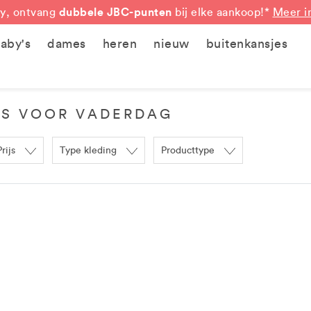
dubbele JBC-punten
y, ontvang
bij elke aankoop!*
Meer i
aby's
dames
heren
nieuw
buitenkansjes
S VOOR VADERDAG
Prijs
Type kleding
Producttype