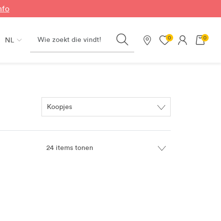
nfo
Search
0
0
NL
Onze winkels