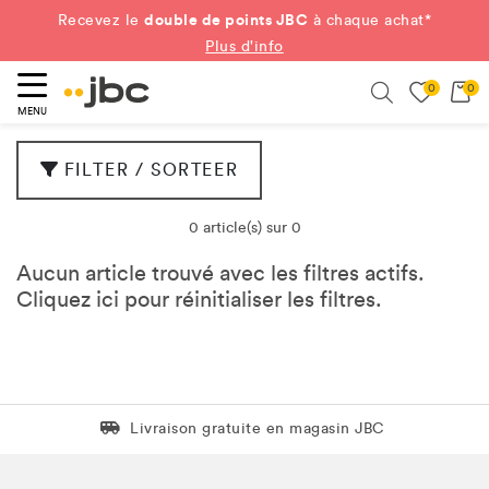
double de points JBC
Recevez le
à chaque achat*
Plus d'info
0
0
ercher
Search
MENU
FILTER / SORTEER
0 article(s) sur 0
Aucun article trouvé avec les filtres actifs.
Cliquez
ici
pour réinitialiser les filtres.
Livraison gratuite en magasin JBC
Livraison gratuite en magasin JBC