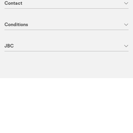
Contact
Conditions
JBC
Yes! Recevez 5 € de réduction sur JBC.be
Inscrivez-vous à notre newsletter et soyez les premiers à
découvrir nos nouvelles collections, collaborations et
promotions.
S’INSCRIRE