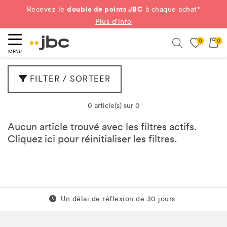
double de points JBC
Recevez le
à chaque achat*
Plus d'info
0
0
ercher
Search
MENU
FILTER / SORTEER
0 article(s) sur 0
Aucun article trouvé avec les filtres actifs.
Cliquez
ici
pour réinitialiser les filtres.
Un délai de réflexion de 60 jours
Un délai de réflexion de 30 jours