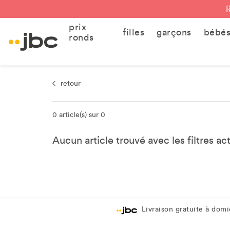
prix
filles
garçons
bébé
ronds
retour
0 article(s) sur 0
Aucun article trouvé avec les filtres ac
Livraison gratuite à domic