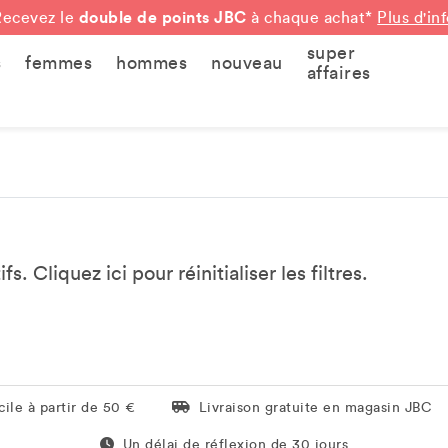
double de points JBC
Recevez le
à chaque achat*
Plus d'in
super
s
femmes
hommes
nouveau
affaires
tifs. Cliquez
ici
pour réinitialiser les filtres.
Livraison gratuite en magasin JBC
ile à partir de 50 €
Livraison gratuite en magasin JBC
Un délai de réflexion de 60 jours
Un délai de réflexion de 30 jours