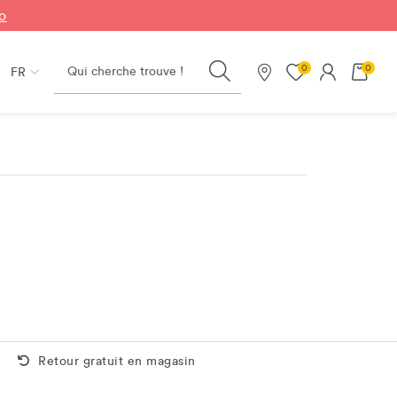
fo
Search
0
0
FR
Nos magasins
Retour gratuit aussi en magasin
Retour gratuit en magasin