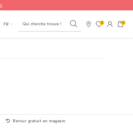
fo
Search
0
0
FR
Nos magasins
Retour gratuit aussi en magasin
Retour gratuit en magasin