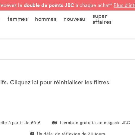
double de points JBC
Recevez le
à chaque achat*
Plus d'in
super
s
femmes
hommes
nouveau
affaires
tifs. Cliquez
ici
pour réinitialiser les filtres.
Livraison gratuite en magasin JBC
ile à partir de 50 €
Livraison gratuite en magasin JBC
Un délai de réflexion de 60 jours
Un délai de réflexion de 30 jours