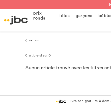
prix
filles
garçons
bébé
ronds
retour
0 article(s) sur 0
Aucun article trouvé avec les filtres ac
Livraison gratuite à domic