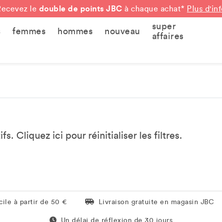
double de points JBC
Recevez le
à chaque achat*
Plus d'in
super
s
femmes
hommes
nouveau
affaires
tifs. Cliquez
ici
pour réinitialiser les filtres.
Livraison gratuite en magasin JBC
ile à partir de 50 €
Livraison gratuite en magasin JBC
Un délai de réflexion de 60 jours
Un délai de réflexion de 30 jours