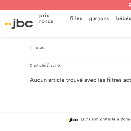
prix
filles
garçons
bébé
ronds
retour
0 article(s) sur 0
Aucun article trouvé avec les filtres ac
Livraison gratuite à domic