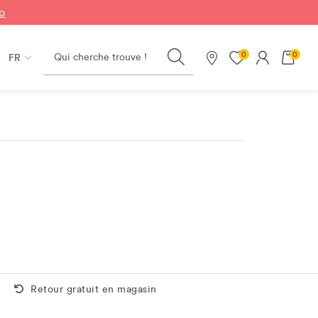
fo
Search
0
0
FR
Nos magasins
Retour gratuit aussi en magasin
Retour gratuit en magasin