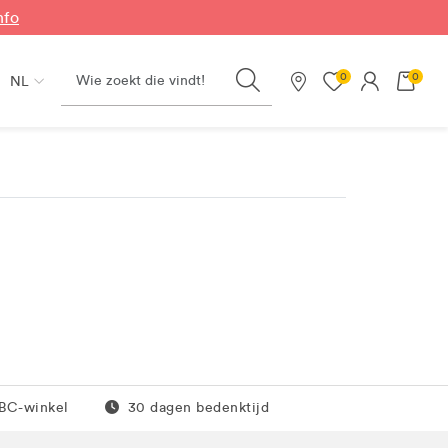
nfo
Search
0
0
NL
Onze winkels
0 euro
Gratis retour
JBC-winkel
30 dagen bedenktijd