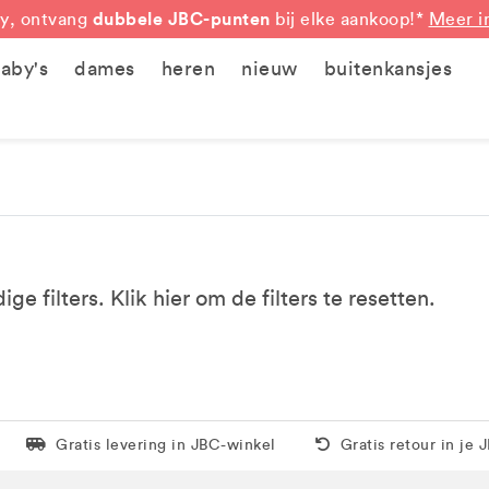
dubbele JBC-punten
y, ontvang
bij elke aankoop!*
Meer i
aby's
dames
heren
nieuw
buitenkansjes
e filters. Klik
hier
om de filters te resetten.
Levering in 1 pakket
Gratis thuis vanaf 5
Gratis levering in JBC-winkel
Gratis retour in je 