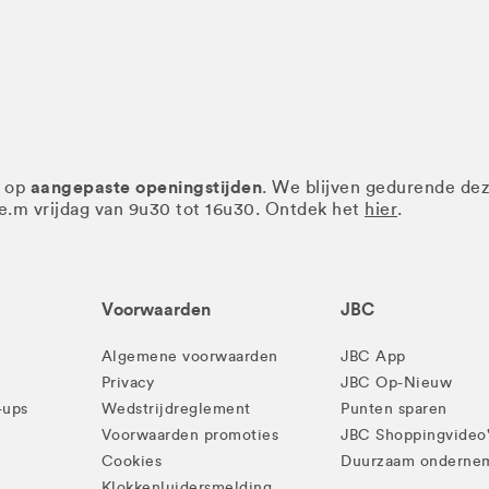
aangepaste openingstijden
r op
. We blijven gedurende de
.e.m vrijdag van 9u30 tot 16u30. Ontdek het
hier
.
Voorwaarden
JBC
Algemene voorwaarden
JBC App
Privacy
JBC Op-Nieuw
-ups
Wedstrijdreglement
Punten sparen
Voorwaarden promoties
JBC Shoppingvideo
Cookies
Duurzaam onderne
Klokkenluidersmelding