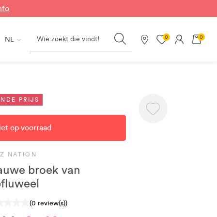
nfo
Search
0
0
NL
Onze winkels
NDE PRIJS
iet op voorraad
DZ NATION
auwe broek van
bfluweel
(0 review(s))