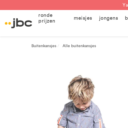
Ya
ronde
meisjes
jongens
b
prijzen
Buitenkansjes
Alle buitenkansjes
/