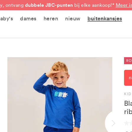
dubbele JBC-punten
y, ontvang
bij elke aankoop!*
Meer i
aby's
dames
heren
nieuw
buitenkansjes
RO
n
KI
Bl
ri