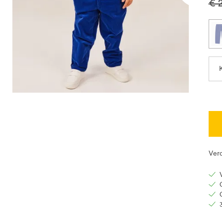
€ 
Ver