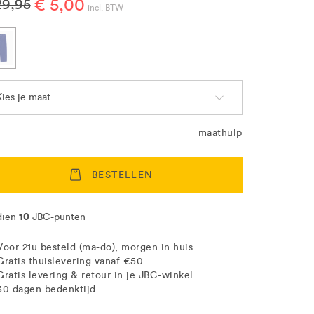
€ 5,00
29,95
incl. BTW
Kies je maat
maathulp
BESTELLEN
10
dien
JBC-punten
Voor 21u besteld (ma-do), morgen in huis
Gratis thuislevering vanaf €50
Gratis levering & retour in je JBC-winkel
30 dagen bedenktijd