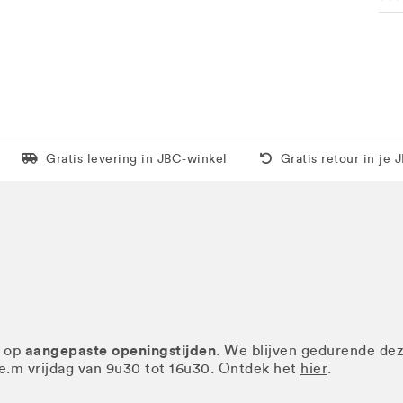
Levering in 1 pakket
Gratis thuis vanaf 5
Gratis levering in JBC-winkel
Gratis retour in je 
aangepaste openingstijden
r op
. We blijven gedurende de
.e.m vrijdag van 9u30 tot 16u30. Ontdek het
hier
.