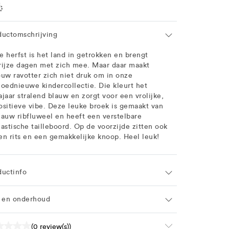
ation
ductomschrijving
e herfst is het land in getrokken en brengt
rijze dagen met zich mee. Maar daar maakt
ouw ravotter zich niet druk om in onze
loednieuwe kindercollectie. Die kleurt het
ajaar stralend blauw en zorgt voor een vrolijke,
ositieve vibe. Deze leuke broek is gemaakt van
lauw ribfluweel en heeft een verstelbare
lastische tailleboord. Op de voorzijde zitten ook
en rits en een gemakkelijke knoop. Heel leuk!
ductinfo
f en onderhoud
(0 review(s))