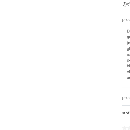
Loc
pro
D
g
j
g
n
p
b
e
e
pro
sto