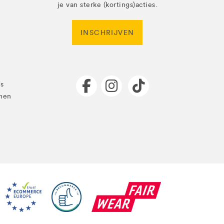
je van sterke (kortings)acties.
INSCHRIJVEN
's
men