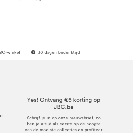
0 euro
Gratis retour
JBC-winkel
30 dagen bedenktijd
Yes! Ontvang €5 korting op
JBC.be
ze
Schrijf je in op onze nieuwsbrief, zo
ben je altijd als eerste op de hoogte
van de mooiste collecties en profiteer