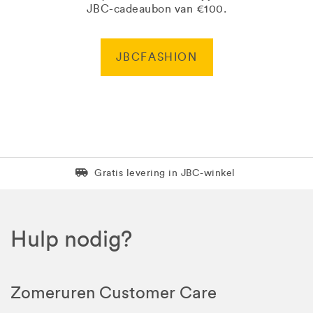
JBC-cadeaubon van €100.
JBCFASHION
Levering in 1 pakket
Gratis levering in JBC-winkel
Hulp nodig?
Zomeruren Customer Care