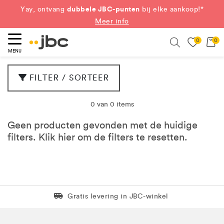
dubbele JBC-punten
Yay, ontvang
bij elke aankoop!*
Meer info
0
0
eken
Search
MENU
FILTER / SORTEER
0 van 0 items
Geen producten gevonden met de huidige
filters. Klik
hier
om de filters te resetten.
Levering in 1 pakket
Gratis levering in JBC-winkel