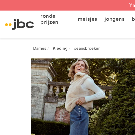
Ya
ronde
meisjes
jongens
b
prijzen
Dames
Kleding
Jeansbroeken
/
/