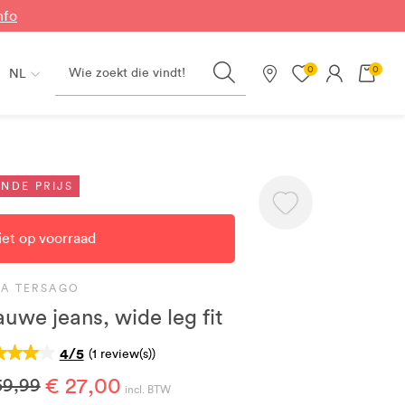
nfo
Search
0
0
NL
Onze winkels
NDE PRIJS
iet op voorraad
NA TERSAGO
auwe jeans, wide leg fit
4/5
(1 review(s))
€ 27,00
59,99
incl. BTW