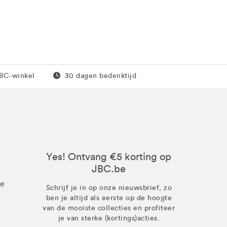
0 euro
Gratis retour
JBC-winkel
30 dagen bedenktijd
Yes! Ontvang €5 korting op
JBC.be
ze
Schrijf je in op onze nieuwsbrief, zo
ben je altijd als eerste op de hoogte
van de mooiste collecties en profiteer
je van sterke (kortings)acties.