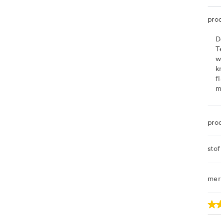
pro
D
T
w
k
f
m
pro
sto
mer