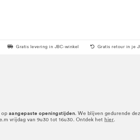
Levering in 1 pakket
Gratis thuis vanaf 5
Gratis levering in JBC-winkel
Gratis retour in je 
aangepaste openingstijden
r op
. We blijven gedurende de
.e.m vrijdag van 9u30 tot 16u30. Ontdek het
hier
.