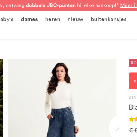
dubbele JBC-punten
y, ontvang
bij elke aankoop!*
Meer i
aby's
dames
heren
nieuw
buitenkansjes
RO
n
DI
Bl
€ 