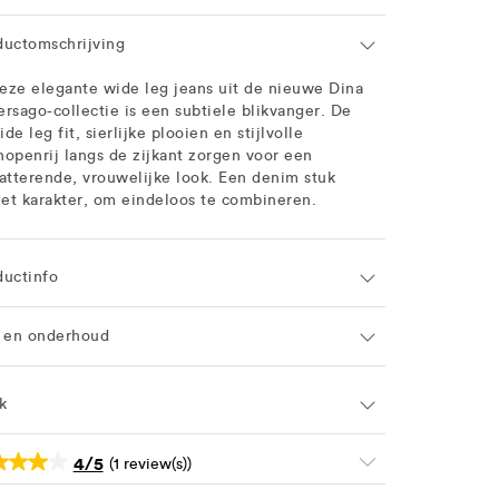
ductomschrijving
eze elegante wide leg jeans uit de nieuwe Dina
ersago-collectie is een subtiele blikvanger. De
ide leg fit, sierlijke plooien en stijlvolle
nopenrij langs de zijkant zorgen voor een
latterende, vrouwelijke look. Een denim stuk
et karakter, om eindeloos te combineren.
ductinfo
f en onderhoud
k
4/5
(1 review(s))