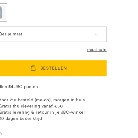
Kies je maat
maathulp
BESTELLEN
54
dien
JBC-punten
Voor 21u besteld (ma-do), morgen in huis
Gratis thuislevering vanaf €50
Gratis levering & retour in je JBC-winkel
30 dagen bedenktijd
ation