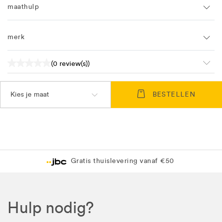
maathulp
merk
(0 review(s))
Kies je maat
BESTELLEN
Gratis thuislevering vanaf €50
Hulp nodig?