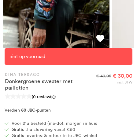
niet op voorraad
DINA TERSAGO
€ 30,00
€ 49,95
Donkergroene sweater met
incl. BTW
pailletten
(0 review(s))
60
Verdien
JBC-punten
Voor 21u besteld (ma-do), morgen in huis
Gratis thuislevering vanaf €50
Gratis levering & retour in je JBC-winkel