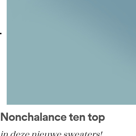
Nonchalance ten top
in deze nieuwe sweaters!