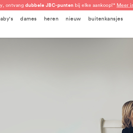
dubbele JBC-punten
y, ontvang
bij elke aankoop!*
Meer i
aby's
dames
heren
nieuw
buitenkansjes