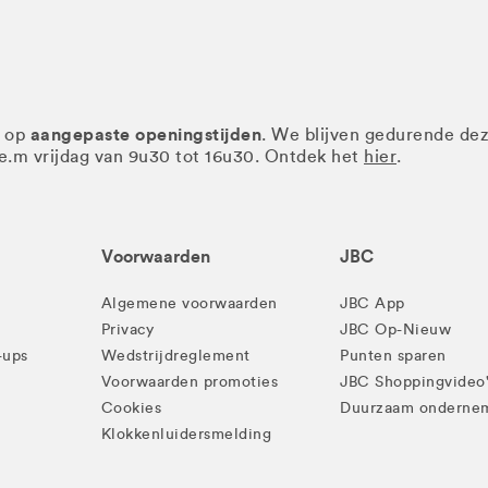
aangepaste openingstijden
r op
. We blijven gedurende de
.e.m vrijdag van 9u30 tot 16u30. Ontdek het
hier
.
Voorwaarden
JBC
Algemene voorwaarden
JBC App
Privacy
JBC Op-Nieuw
-ups
Wedstrijdreglement
Punten sparen
Voorwaarden promoties
JBC Shoppingvideo
Cookies
Duurzaam onderne
Klokkenluidersmelding