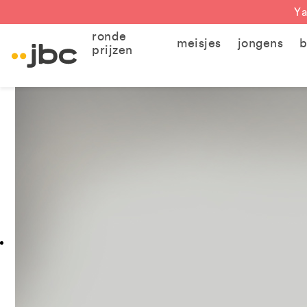
Ya
ronde
meisjes
jongens
b
prijzen