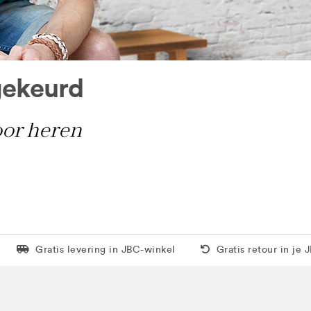
gekeurd
oor heren
Levering in 1 pakket
Gratis thuis vanaf 5
Gratis levering in JBC-winkel
Gratis retour in je 