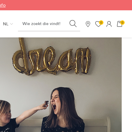
nfo
Search
0
0
NL
Onze winkels