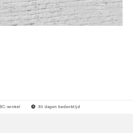
0 euro
Gratis retour
JBC-winkel
30 dagen bedenktijd