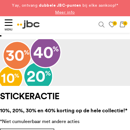
dubbele JBC-punten
Yay, ontvang
bij elke aankoop!*
Meer info
0
0
eken
Search
MENU
STICKERACTIE
10%, 20%, 30% en 40% korting op de hele collectie!*
*Niet cumuleerbaar met andere acties