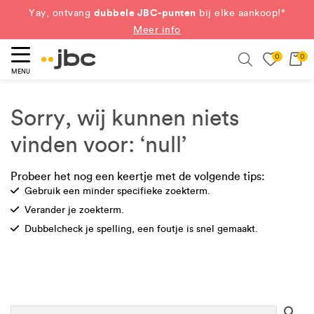
dubbele JBC-punten
Yay, ontvang
bij elke aankoop!*
Meer info
0
0
eken
Search
MENU
Sorry, wij kunnen niets
vinden voor: ‘null’
Probeer het nog een keertje met de volgende tips:
Check
Gebruik een minder specifieke zoekterm.
Check
Verander je zoekterm.
Check
Dubbelcheck je spelling, een foutje is snel gemaakt.
Se