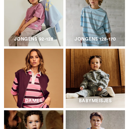
JONGENS 92-128
JONGENS 128-170
DAMES
BABYMEISJES